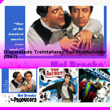
Disparatado Treintañero: 'Los Productores'
(1967)
Disparatado
Disparatado
Disparatado
Treintañero: 'Los
Treintañero: 'TOP
Treintañero: 'Guía
Productores' (1967)
SECRET!'
Autoestopista…